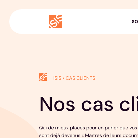
Passer
au
contenu
SO
ISIS • CAS CLIENTS
Nos cas cl
Qui de mieux placés pour en parler que vos 
sont déjà devenus « Maîtres de leurs docum