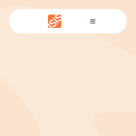
Passer
au
contenu
ISISCAN • LE SCAN MAGIQUE
Le scan magique qui
passe votre cabinet
du papier au digital
ESSAI GRATUIT